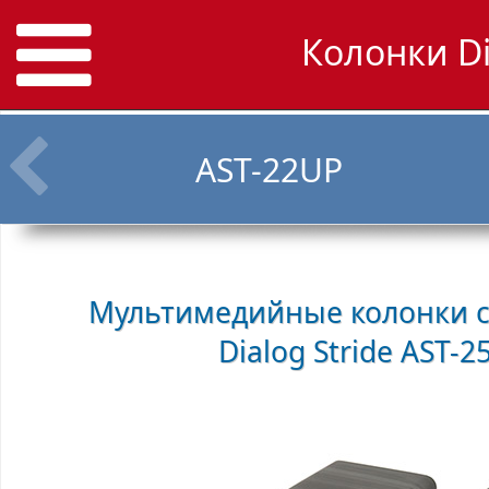
Колонки Di
AST-22UP
Мультимедийные колонки с
Dialog Stride AST-2