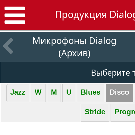
Продукция Dialog
Микрофоны Dialog
(Архив)
Выберите 
Jazz
W
M
U
Blues
Disco
Stride
Progr