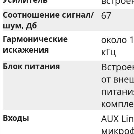
встрое
Соотношение сигнал/
67
шум, Дб
Гармонические
около 
искажения
кГц
Блок питания
Встрое
от вне
питания
компле
Входы
AUX Lin
микроф