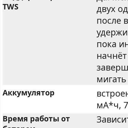
TWS
двух о
после 
удержи
пока и
начнёт
заверш
мигать
Аккумулятор
встрое
мА*ч, 7
Время работы от
Зависи