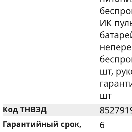
беспро
ИК пул
батарей
непере
беспро
шт, ру
гарант
шт
Код ТНВЭД
852791
Гарантийный срок,
6