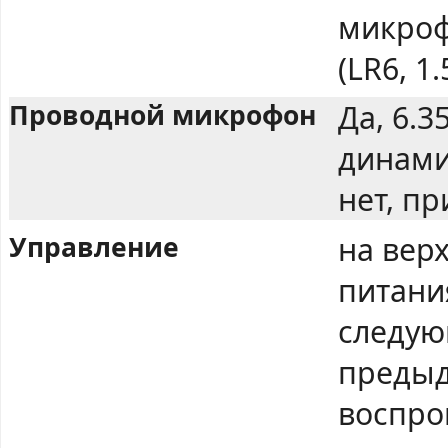
микроф
(LR6, 1
Проводной микрофон
Да, 6.3
динами
нет, п
Управление
на вер
питани
следую
предыд
воспро