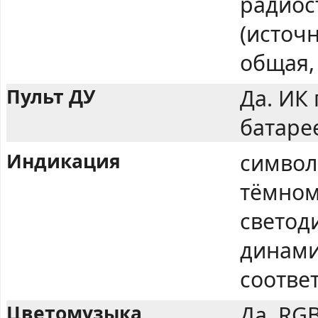
радиос
(источн
общая,
Пульт ДУ
Да. ИК 
батаре
Индикация
символ
тёмном
светод
динами
соотве
Цветомузыка
Да, RG