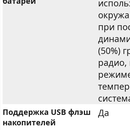
батареи
исполь
окружа
при по
динами
(50%) 
радио, 
режиме
темпера
систем
Поддержка USB флэш
Да
накопителей