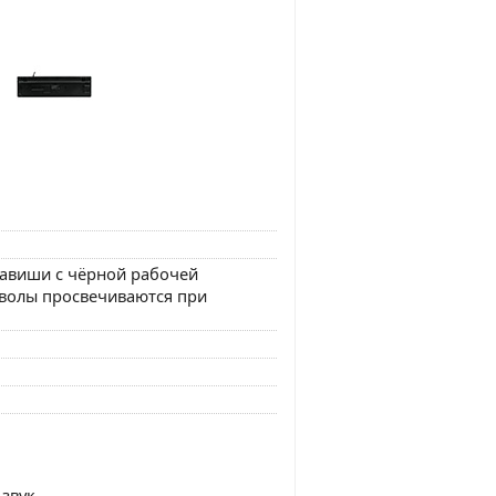
лавиши с чёрной рабочей
волы просвечиваются при
 звук