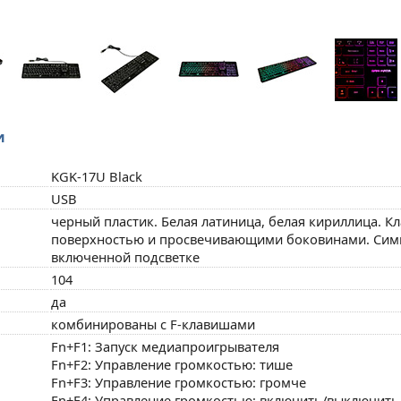
и
KGK-17U Black
USB
черный пластик. Белая латиница, белая кириллица. К
поверхностью и просвечивающими боковинами. Сим
включенной подсветке
104
да
комбинированы с F-клавишами
Fn+F1: Запуск медиапроигрывателя
Fn+F2: Управление громкостью: тише
Fn+F3: Управление громкостью: громче
Fn+F4: Управление громкостью: включить/выключить