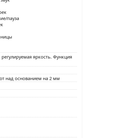
рек
ие/пауза
ек
аницы
, регулируемая яркость. Функция
ют над основанием на 2 мм