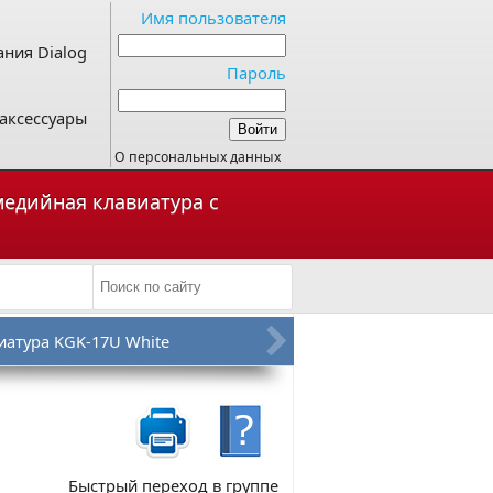
Имя пользователя
ния Dialog
Пароль
аксессуары
О персональных данных
имедийная клавиатура с
иатура KGK-17U White
Быстрый переход в группе