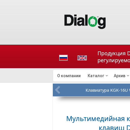
Продукция D
регулируем
О компании
Каталог
Архив
Клавиатура KGK-16U 
Мультимедийная к
клавиш
D