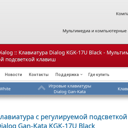
Компа
Мультимедиа и компьютерные 
ialog :: Клавиатура Dialog KGK-17U Black - Мульт
ой подсветкой клавиш
Новости
Контакты
Поддержка
Где купить
Игровые клавиатуры
White
Клав
Dialog Gan-Kata
лавиатура с регулируемой подсветкой
ialog Gan-Kata KGK-17U Black