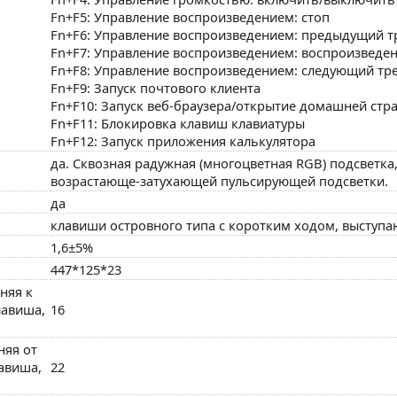
Fn+F5: Управление воспроизведением: стоп
Fn+F6: Управление воспроизведением: предыдущий т
Fn+F7: Управление воспроизведением: воспроизведен
Fn+F8: Управление воспроизведением: следующий тр
Fn+F9: Запуск почтового клиента
Fn+F10: Запуск веб-браузера/открытие домашней стр
Fn+F11: Блокировка клавиш клавиатуры
Fn+F12: Запуск приложения калькулятора
да. Сквозная радужная (многоцветная RGB) подсветка
возрастающе-затухающей пульсирующей подсветки.
да
клавиши островного типа с коротким ходом, выступа
1,6±5%
447*125*23
няя к
лавиша,
16
няя от
лавиша,
22