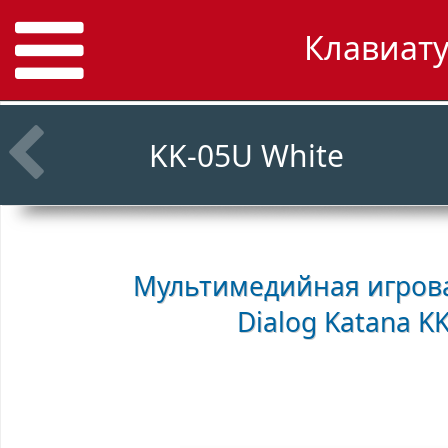
Клавиату
KK-05U White
Мультимедийная игрова
Dialog Katana K