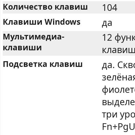
Количество клавиш
104
Клавиши Windows
да
Мультимедиа-
12 фун
клавиши
клавиш
Подсветка клавиш
да. Ск
зелёная
фиолет
выделе
три уро
Fn+PgU