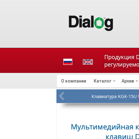
Продукция D
регулируем
О компании
Каталог
Архив
Клавиатура KGK-15U 
Мультимедийная к
клавиш
D