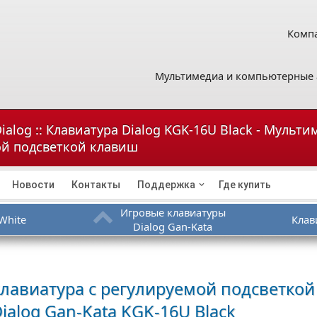
Компа
Мультимедиа и компьютерные 
ialog :: Клавиатура Dialog KGK-16U Black - Мульт
ой подсветкой клавиш
Новости
Контакты
Поддержка
Где купить
Игровые клавиатуры
White
Клав
Dialog Gan-Kata
лавиатура с регулируемой подсветкой
ialog Gan-Kata KGK-16U Black