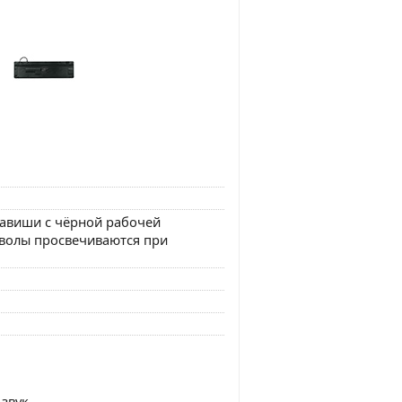
лавиши с чёрной рабочей
волы просвечиваются при
 звук