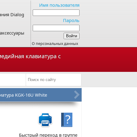
Имя пользователя
ния Dialog
Пароль
аксессуары
О персональных данных
имедийная клавиатура с
иатура KGK-16U White
Быстрый переход в группе