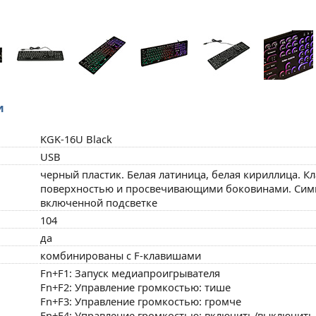
и
KGK-16U Black
USB
черный пластик. Белая латиница, белая кириллица. К
поверхностью и просвечивающими боковинами. Сим
включенной подсветке
104
да
комбинированы с F-клавишами
Fn+F1: Запуск медиапроигрывателя
Fn+F2: Управление громкостью: тише
Fn+F3: Управление громкостью: громче
Fn+F4: Управление громкостью: включить/выключить