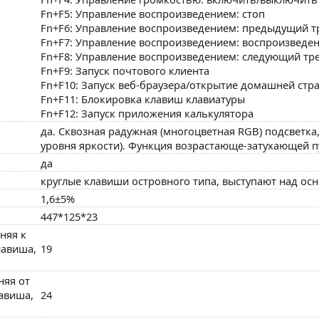
Fn+F5: Управление воспроизведением: стоп
Fn+F6: Управление воспроизведением: предыдущий т
Fn+F7: Управление воспроизведением: воспроизведен
Fn+F8: Управление воспроизведением: следующий тр
Fn+F9: Запуск почтового клиента
Fn+F10: Запуск веб-браузера/открытие домашней стр
Fn+F11: Блокировка клавиш клавиатуры
Fn+F12: Запуск приложения калькулятора
да. Сквозная радужная (многоцветная RGB) подсветка,
уровня яркости). Функция возрастающе-затухающей 
да
круглые клавиши островного типа, выступают над осн
1,6±5%
447*125*23
няя к
лавиша,
19
няя от
лавиша,
24