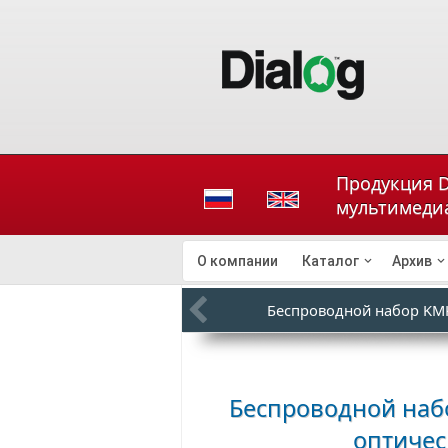
Продукция D
мультимедиа
О компании
Каталог
Архив
Беспроводной набор KM
Беспроводной набо
оптиче