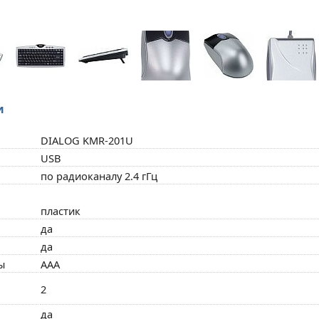
и
DIALOG KMR-201U
USB
по радиоканалу 2.4 гГц
пластик
да
да
ы
AAA
2
да