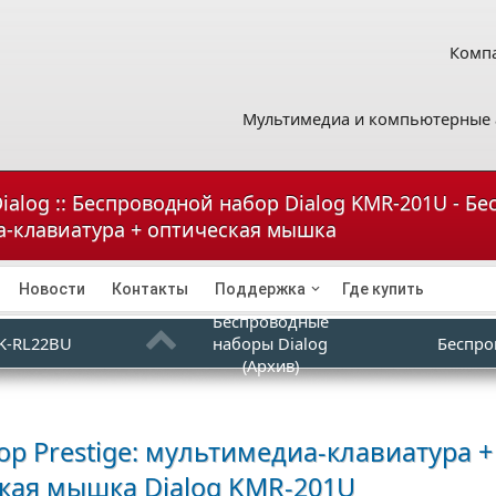
Компа
Мультимедиа и компьютерные 
ialog :: Беспроводной набор Dialog KMR-201U - Бе
-клавиатура + оптическая мышка
Новости
Контакты
Поддержка
Где купить
Беспроводные
K-RL22BU
наборы Dialog
Беспро
(Архив)
р Prestige: мультимедиа-клавиатура +
ская мышка
Dialog KMR-201U