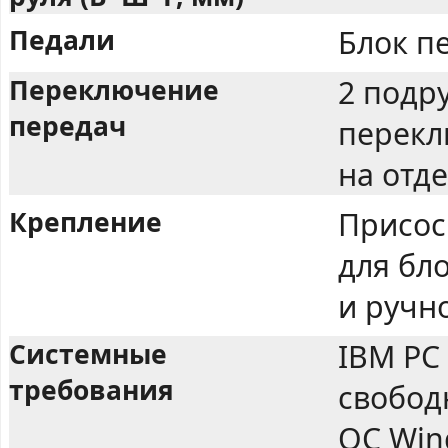
Педали
Блок пе
Переключение
2 подр
передач
перекл
на отд
Крепление
Присос
для бл
и ручн
Системные
IBM PC
требования
свобод
ОС Wind