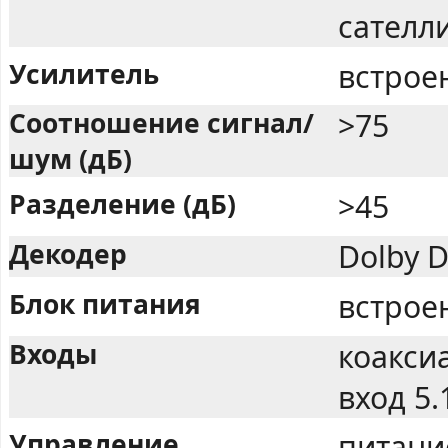
сателл
Усилитель
встрое
Соотношение сигнал/
>75
шум (дБ)
Разделение (дБ)
>45
Декодер
Dolby D
Блок питания
встрое
Входы
коакси
вход 5.
Управление
питани