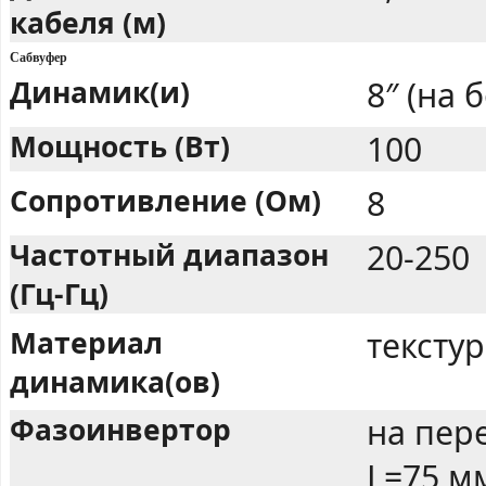
кабеля (м)
Сабвуфер
Динамик(и)
8″ (на 
Мощность (Вт)
100
Сопротивление (Ом)
8
Частотный диапазон
20-250
(Гц-Гц)
Материал
тексту
динамика(ов)
Фазоинвертор
на пер
L=75 м