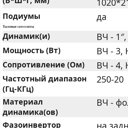
(В*Ш*Г, мм)
1020*2
Подиумы
да
Тыловые сателлиты
Динамик(и)
ВЧ - 1″,
Мощность (Вт)
ВЧ - 3,
Сопротивление (Ом)
ВЧ - 4, 
Частотный диапазон
250-20
(Гц-КГц)
Материал
ВЧ - фо
динамика(ов)
Фазоинвертор
на задн