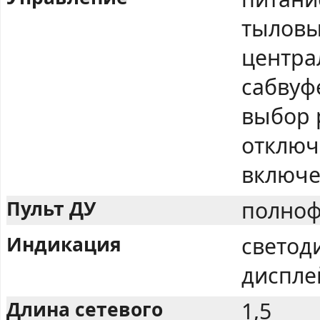
тыловы
центра
сабвуф
выбор 
отключ
включе
Пульт ДУ
полноф
Индикация
светод
диспле
Длина сетевого
1,5