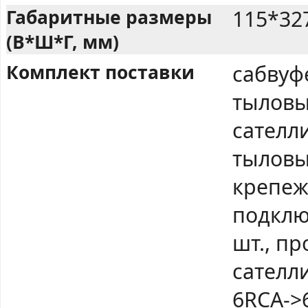
Габаритные размеры
115*32
(В*Ш*Г, мм)
Комплект поставки
сабвуф
тыловы
сателл
тыловых
крепеж
подключ
шт., п
сателли
6RCA->6