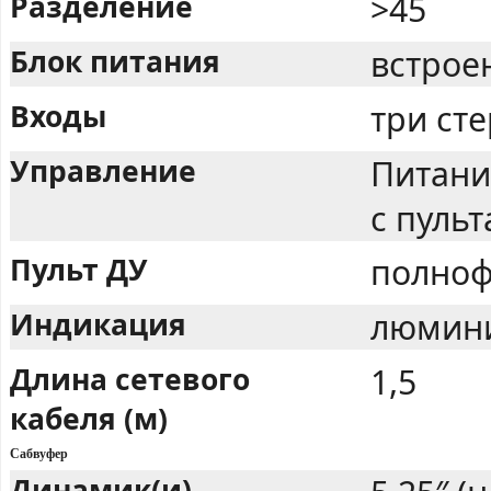
Разделение
>45
Блок питания
встрое
Входы
три сте
Управление
Питани
с пульт
Пульт ДУ
полноф
Индикация
люмини
Длина сетевого
1,5
кабеля (м)
Сабвуфер
Динамик(и)