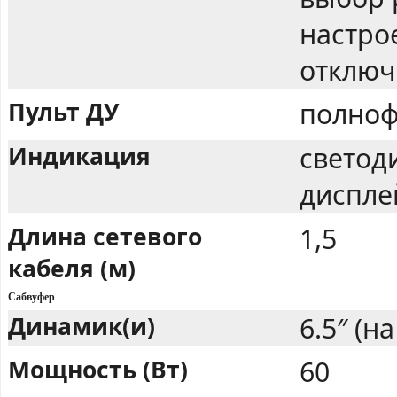
настро
отключ
Пульт ДУ
полноф
Индикация
светод
диспле
Длина сетевого
1,5
кабеля (м)
Сабвуфер
Динамик(и)
6.5″ (н
Мощность (Вт)
60