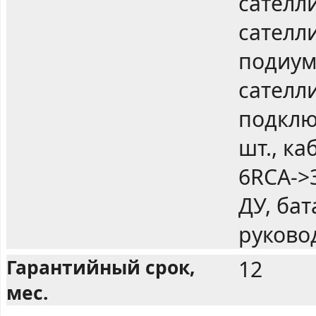
сателл
сателли
подиум
сателли
подклю
шт., ка
6RCA->3
ДУ, бат
руково
Гарантийный срок,
12
мес.