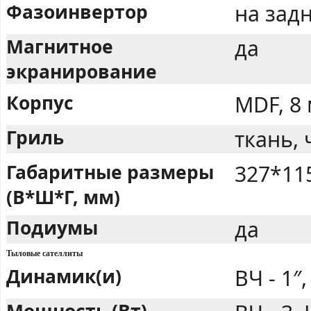
Фазоинвертор
на задн
Магнитное
да
экранирование
Корпус
MDF, 8
Гриль
ткань,
Габаритные размеры
327*11
(В*Ш*Г, мм)
Подиумы
да
Тыловые сателлиты
Динамик(и)
ВЧ - 1″,
Мощность (Вт)