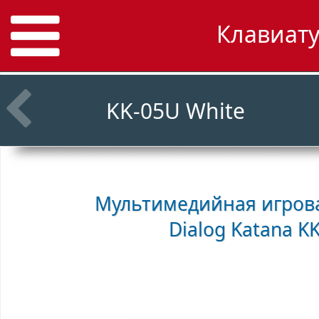
Клавиату
KK-05U White
Мультимедийная игрова
Dialog Katana K