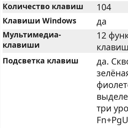
Количество клавиш
104
Клавиши Windows
да
Мультимедиа-
12 фун
клавиши
клавиш
Подсветка клавиш
да. Ск
зелёная
фиолет
выделе
три уро
Fn+PgU