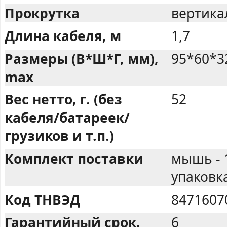
Прокрутка
вертика
Длина кабеля, м
1,7
Размеры (В*Ш*Г, мм),
95*60*3
max
Вес нетто, г. (без
52
кабеля/батареек/
грузиков и т.п.)
Комплект поставки
мышь - 1
упаковка
Код ТНВЭД
8471607
Гарантийный срок,
6