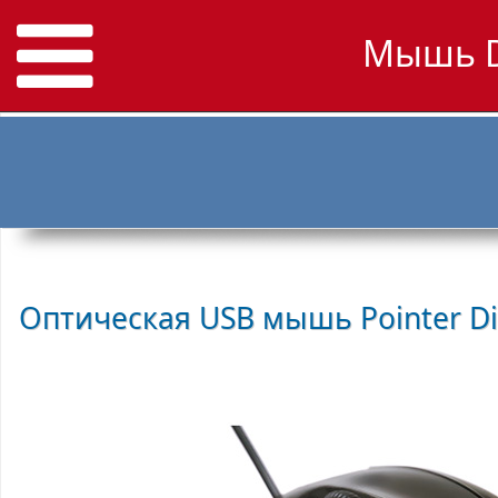
Мышь D
Оптическая USB мышь Pointer
D