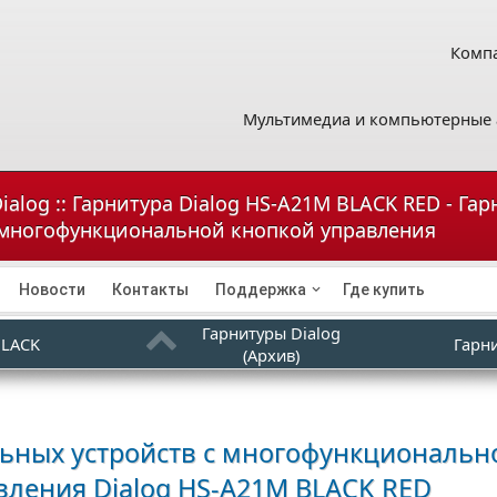
Компа
Мультимедиа и компьютерные 
ialog :: Гарнитура Dialog HS-A21M BLACK RED - Га
 многофункциональной кнопкой управления
Новости
Контакты
Поддержка
Где купить
Гарнитуры Dialog
BLACK
Гарн
(Архив)
льных устройств с многофункциональн
авления
Dialog HS-A21M BLACK RED