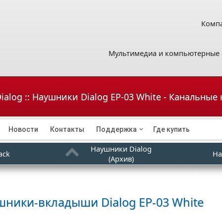
Компа
Мультимедиа и компьютерные 
ialog :: Наушники Dialog EP-03 White - Канальн
Новости
Контакты
Поддержка
Где купить
Наушники Dialog
ack
На
(Архив)
ушники-вкладыши
Dialog EP-03 White