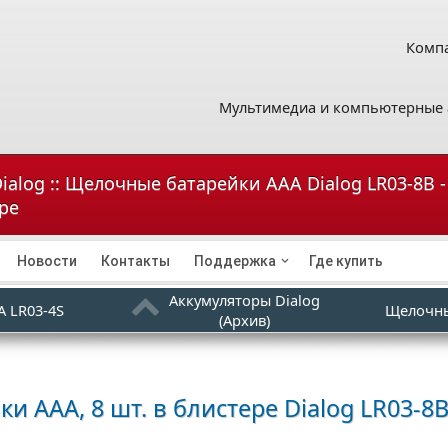
Компа
Мультимедиа и компьютерные 
ialog :: Щелочные батарейки AAA Dialog LR03-8B 
ере
Новости
Контакты
Поддержка
Где купить
Аккумуляторы Dialog
 LR03-4S
Щелочны
(Архив)
и ААА, 8 шт. в блистере
Dialog LR03-8