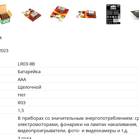
и
2023
LR03-8B
Батарейка
AAA
Щелочной
Нет
R03
1,5
В приборах со значительным энергопотреблением: с
электромоторами, фонарики на лампах накаливания, 
видеопроигрыватели, фото- и видеокамеры и т.д.
3 года