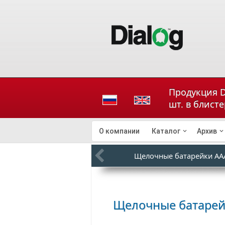
Продукция D
шт. в блист
О компании
Каталог
Архив
Щелочные батарейки AAA
Щелочные батарейк