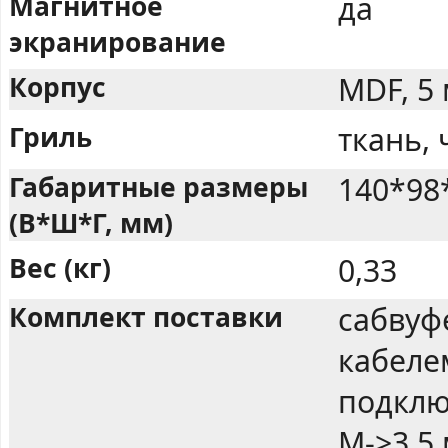
Магнитное
да
экранирование
Корпус
MDF, 5
Гриль
ткань,
Габаритные размеры
140*98
(В*Ш*Г, мм)
Вес (кг)
0,33
Комплект поставки
сабвуф
кабеле
подклю
M->3.5