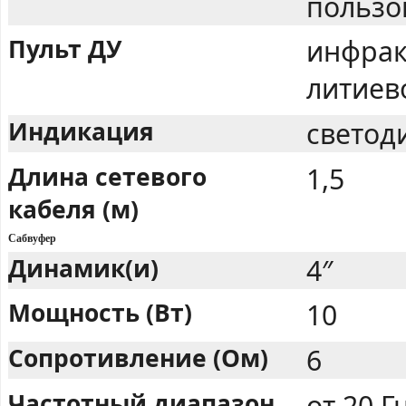
пользо
Пульт ДУ
инфрак
литиев
Индикация
светод
Длина сетевого
1,5
кабеля (м)
Сабвуфер
Динамик(и)
4″
Мощность (Вт)
10
Сопротивление (Ом)
6
Частотный диапазон
от 20 Г