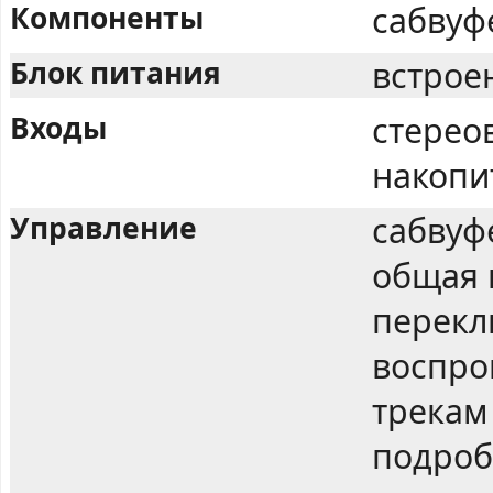
Компоненты
сабвуф
Блок питания
встрое
Входы
стереов
накопит
Управление
сабвуфе
общая 
перекл
воспро
трекам
подроб