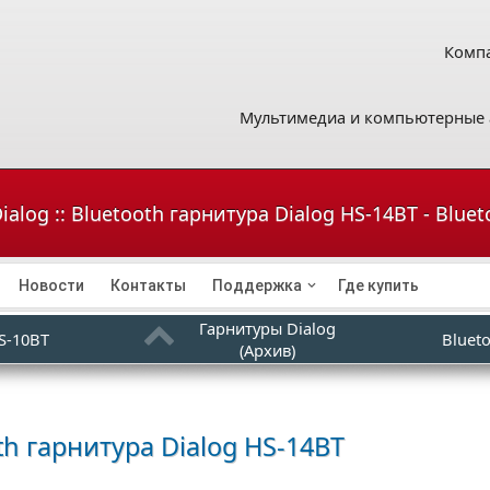
Компа
Мультимедиа и компьютерные 
alog :: Bluetooth гарнитура Dialog HS-14BT - Blue
Новости
Контакты
Поддержка
Где купить
Гарнитуры Dialog
S-10BT
Bluet
(Архив)
th гарнитура
Dialog HS-14BT