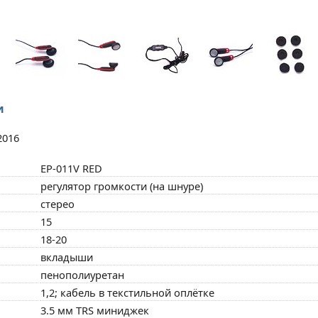
и
2016
EP-011V RED
регулятор громкости (на шнуре)
стерео
15
18-20
вкладыши
пенополиуретан
1,2; кабель в текстильной оплётке
3.5 мм TRS миниджек