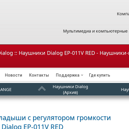
Компа
Мультимедиа и компьютерные 
ialog :: Наушники Dialog EP-011V RED - Наушники
Новости
Контакты
Поддержка
Где купить
Наушники Dialog
RANGE
Нау
(Архив)
адыши с регулятором громкости
Dialog EP-011V RED