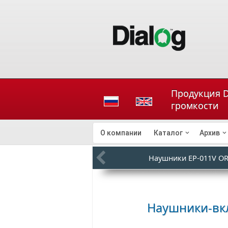
Продукция D
громкости
О компании
Каталог
Архив
Наушники EP-011V O
Наушники-вкл