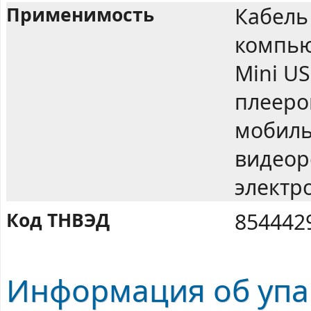
Применимость
Кабель
компью
Mini U
плееро
мобиль
видеор
электр
Код ТНВЭД
854442
Информация об упа