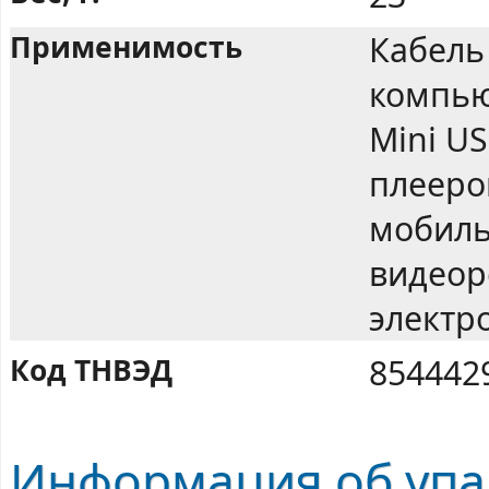
Применимость
Кабель
компью
Mini U
плееро
мобиль
видеор
электр
Код ТНВЭД
854442
Информация об упак