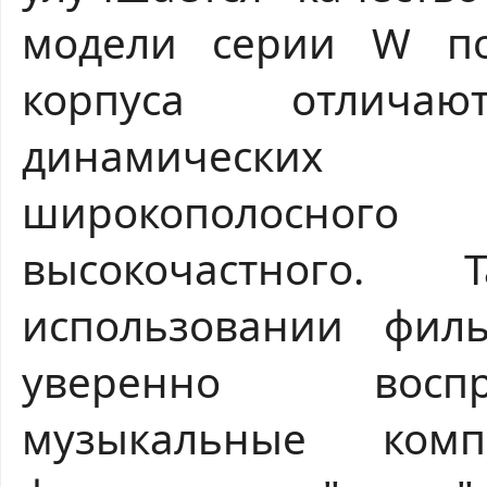
модели серии W п
корпуса отлича
динамических
широкополосног
высокочастного
использовании филь
уверенно воспр
музыкальные ком