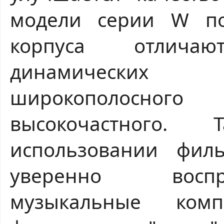
модели серии W п
корпуса отлича
динамических
широкополосног
высокочастного
использовании филь
уверенно воспр
музыкальные ком