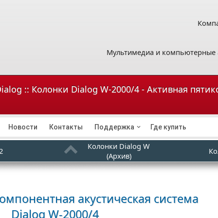
Компа
Мультимедиа и компьютерные 
ialog :: Колонки Dialog W-2000/4 - Активная пяти
Новости
Контакты
Поддержка
Где купить
Колонки Dialog W
2
Ко
(Архив)
омпонентная акустическая система
Dialog W-2000/4