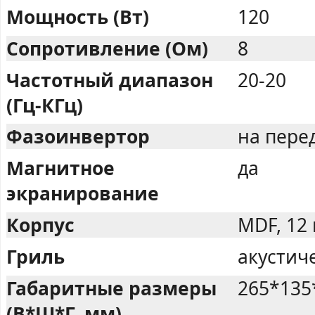
Мощность (Вт)
120
Сопротивление (Ом)
8
Частотный диапазон
20-20
(Гц-КГц)
Фазоинвертор
на пере
Магнитное
да
экранирование
Корпус
MDF, 12
Гриль
акустич
Габаритные размеры
265*135
(В*Ш*Г, мм)