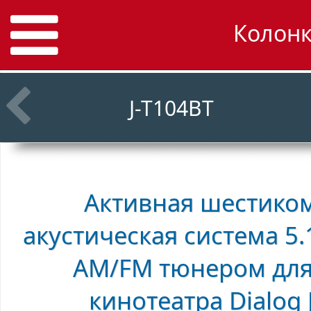
Колонк
J-T104BT
Активная шестико
акустическая система 5
AM/FM тюнером дл
кинотеатра
Dialog 