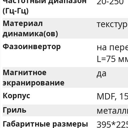
Частотный диапазон
20-250
(Гц-Гц)
Материал
тексту
динамика(ов)
Фазоинвертор
на пер
L=75 м
Магнитное
да
экранирование
Корпус
MDF, 1
Гриль
металл
Габаритные размеры
395*22