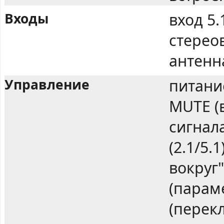
Входы
вход 5.
стереов
антенн
Управление
питание
MUTE (в
сигнал
(2.1/5.
вокруг
(парам
(перек