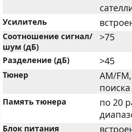
сателл
Усилитель
встрое
Соотношение сигнал/
>75
шум (дБ)
Разделение (дБ)
>45
Тюнер
AM/FM,
поиска
Память тюнера
по 20 
диапаз
Блок питания
встрое