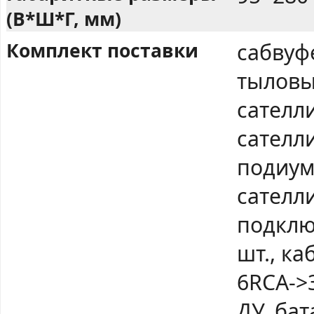
(В*Ш*Г, мм)
Комплект поставки
сабвуф
тыловы
сателл
сателли
подиум
сателли
подклю
шт., ка
6RCA->3
ДУ, бат