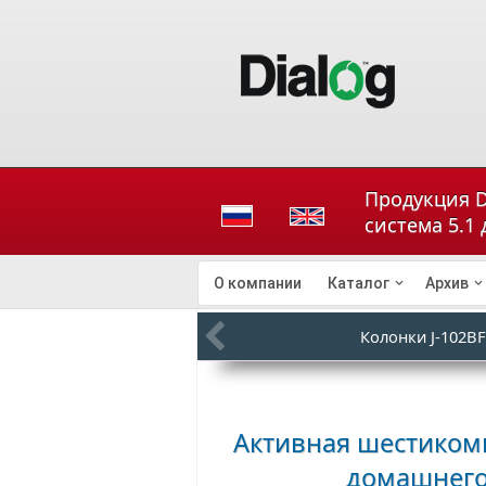
Продукция D
система 5.1
О компании
Каталог
Архив
Колонки J-102BF
Активная шестикомп
домашнего