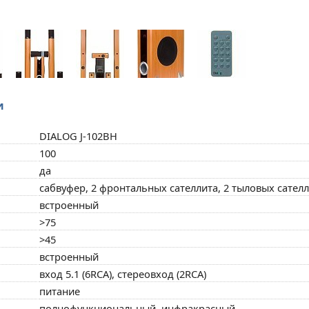
и
DIALOG J-102BH
100
да
сабвуфер, 2 фронтальных сателлита, 2 тыловых сател
встроенный
>75
>45
встроенный
вход 5.1 (6RCA), стереовход (2RCA)
питание
полнофункциональный, инфракрасный