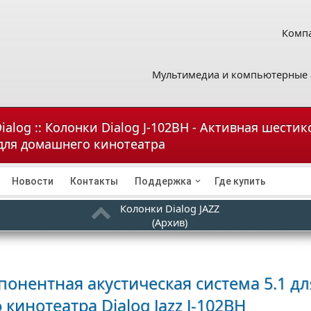
Компа
Мультимедиа и компьютерные 
ialog :: Колонки Dialog J-102BH - Активная шести
 для домашнего кинотеатра
Новости
Контакты
Поддержка
Где купить
Колонки Dialog JAZZ
(Архив)
онентная акустическая система 5.1 дл
 кинотеатра
Dialog Jazz J-102BH