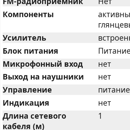
FM-радиоприемник
Нет
Компоненты
активны
глянце
Усилитель
встрое
Блок питания
Питание
Микрофонный вход
нет
Выход на наушники
нет
Управление
питание
Индикация
нет
Длина сетевого
1
кабеля (м)