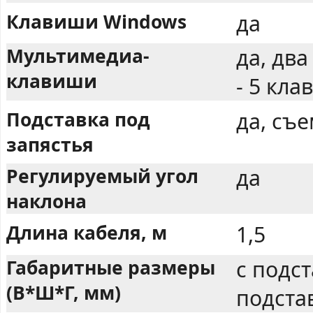
Клавиши Windows
да
Мультимедиа-
да, два
клавиши
- 5 кла
Подставка под
да, съ
запястья
Регулируемый угол
да
наклона
Длина кабеля, м
1,5
Габаритные размеры
с подст
(В*Ш*Г, мм)
подста