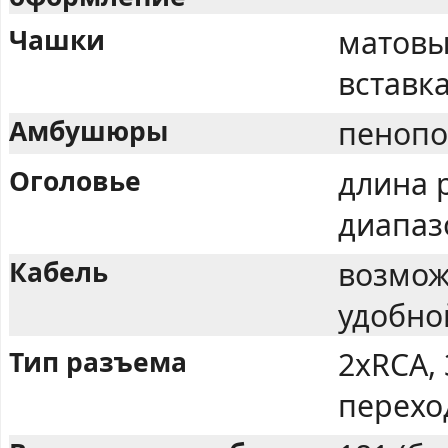
Чашки
матовы
вставк
Амбушюры
пенопо
Оголовье
длина 
диапаз
Кабель
возмож
удобно
Тип разъема
2xRCA,
перехо