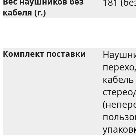
Вес наушников без
181 (бе
кабеля (г.)
Комплект поставки
Наушни
переход
кабель 
стерео
(непер
пользо
упаков