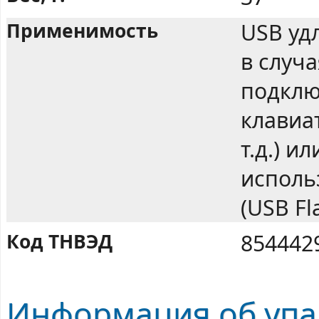
Применимость
USB уд
в случ
подклю
клавиа
т.д.) и
исполь
(USB Fl
Код ТНВЭД
854442
Информация об упа