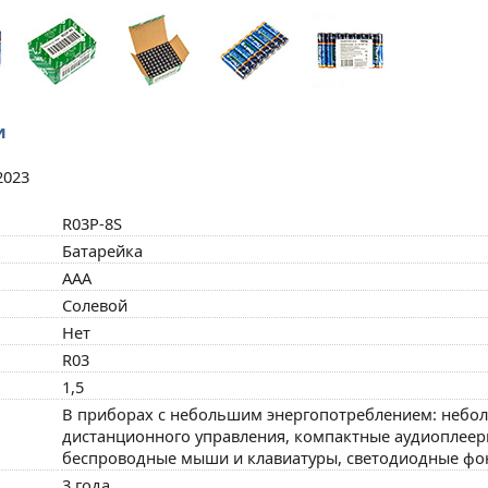
и
2023
R03P-8S
Батарейка
AAA
Солевой
Нет
R03
1,5
В приборах с небольшим энергопотреблением: небол
дистанционного управления, компактные аудиоплееры
беспроводные мыши и клавиатуры, светодиодные фо
3 года