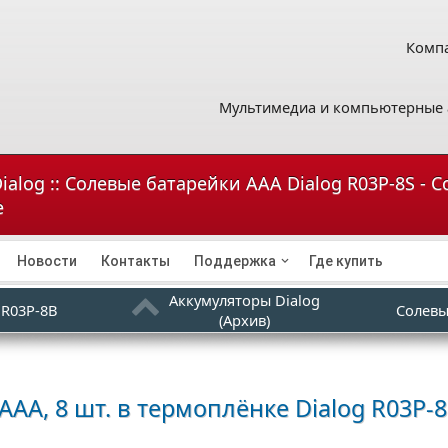
Компа
Мультимедиа и компьютерные 
alog :: Солевые батарейки ААА Dialog R03P-8S - С
е
Новости
Контакты
Поддержка
Где купить
Аккумуляторы Dialog
 R03P-8B
Солевы
(Архив)
ААА, 8 шт. в термоплёнке
Dialog R03P-