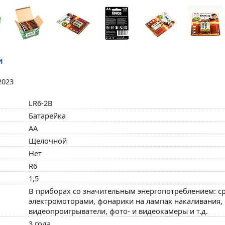
и
2023
LR6-2B
Батарейка
AA
Щелочной
Нет
R6
1,5
В приборах со значительным энергопотреблением: с
электромоторами, фонарики на лампах накаливания, 
видеопроигрыватели, фото- и видеокамеры и т.д.
3 года