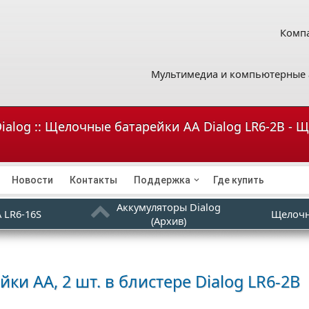
Компа
Мультимедиа и компьютерные 
ialog :: Щелочные батарейки AA Dialog LR6-2B - 
Новости
Контакты
Поддержка
Где купить
Аккумуляторы Dialog
 LR6-16S
Щелочн
(Архив)
ки АА, 2 шт. в блистере
Dialog LR6-2B