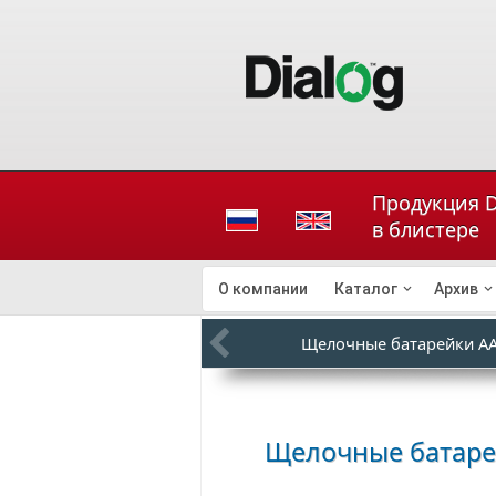
Продукция D
в блистере
О компании
Каталог
Архив
Щелочные батарейки AA
Щелочные батарей