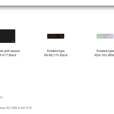
рик для мыши
Клавиатура
Клавиатура
-H17 Black
KK-ML17U Black
KGK-16U Whi
6U
емы AO-500 и AO-510