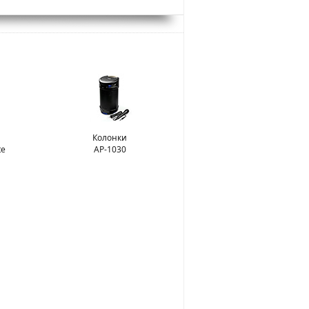
Колонки
te
AP-1030