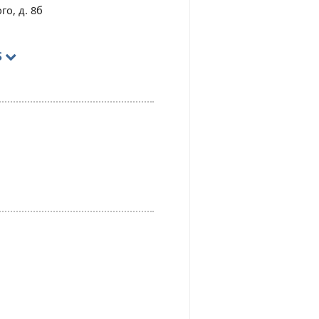
го, д. 8б
S