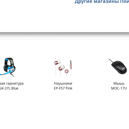
Другие магазины По
вая гарнитура
Наушники
Мышь
K-37L Blue
EP-F57 Pink
MOС-17U