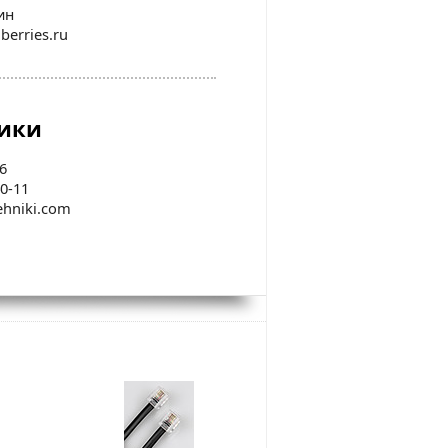
ин
berries.ru
ники
6
40-11
ehniki.com