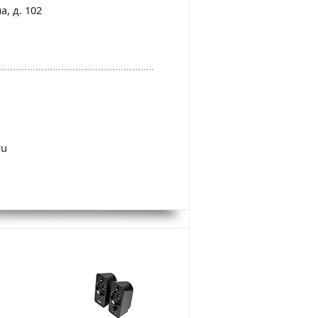
а, д. 102
ru