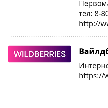
Первома
тел: 8-8
http://
Вайлд
Интерне
https://