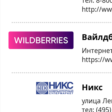
тел: 8-80
http://w
Вайлд
Интернет
https://w
Никс
улица Ле
тел: (495