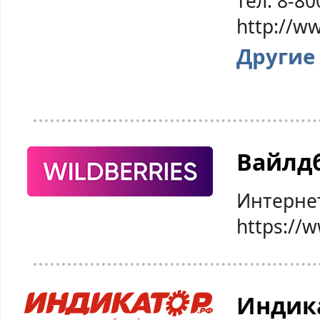
тел: 8-80
http://w
Другие
Вайлд
Интерне
https://w
Индик