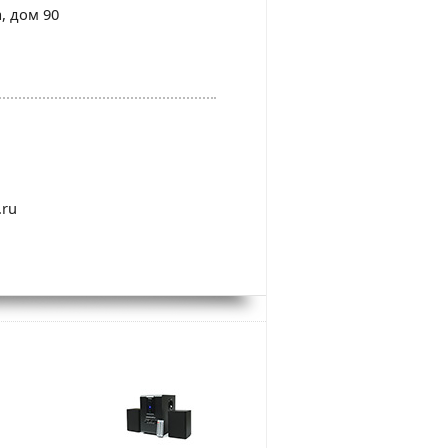
а, дом 90
.ru