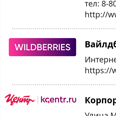
тел: 8-8
http://
Вайлд
Интерне
https://
Корпор
Улица М