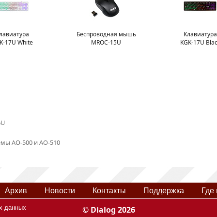
лавиатура
Беспроводная мышь
Клавиатура
K-17U White
MROC-15U
KGK-17U Bla
6U
емы AO-500 и AO-510
Архив
Новости
Контакты
Поддержка
Где 
х данных
© Dialog 2026