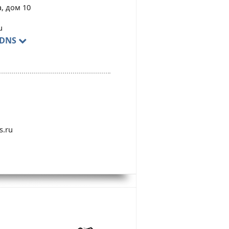
а, дом 10
u
 DNS
s.ru