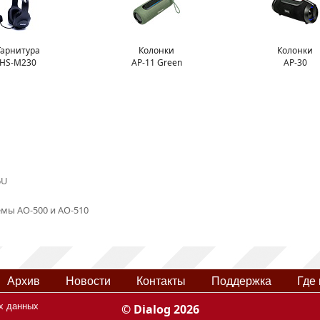
Гарнитура
Колонки
Колонки
HS-M230
AP-11 Green
AP-30
6U
емы AO-500 и AO-510
Архив
Новости
Контакты
Поддержка
Где 
х данных
© Dialog 2026