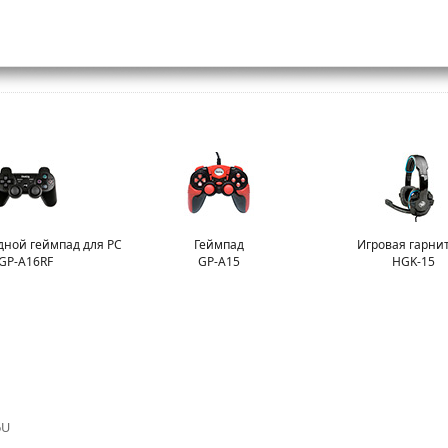
дной геймпад для PC и PS3
Геймпад
Игровая гарни
GP-A16RF
GP-A15
HGK-15
6U