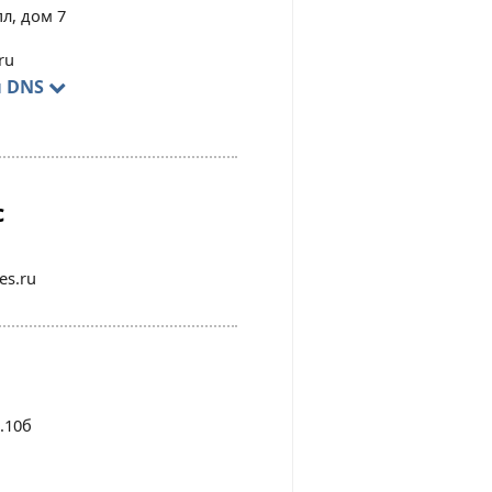
пл, дом 7
ru
ы DNS
с
es.ru
.10б