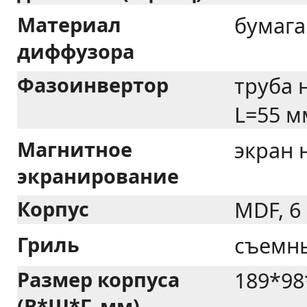
Материал
бумага
диффузора
Фазоинвертор
труба 
L=55 м
Магнитное
экран 
экранирование
Корпус
MDF, 6
Гриль
съемны
Размер корпуса
189*98
(В*Ш*Г, мм)