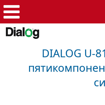
DIALOG U-81
пятикомпонен
с