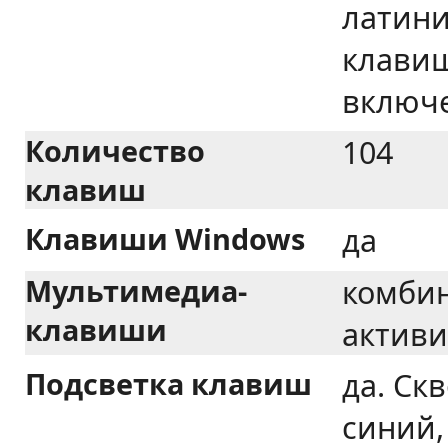
латини
клави
включе
Количество
104
клавиш
Клавиши Windows
да
Мультимедиа-
комбин
клавиши
активи
Подсветка клавиш
да. Ск
синий,